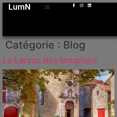
LumN
Catégorie :
Blog
Le Larzac des templiers