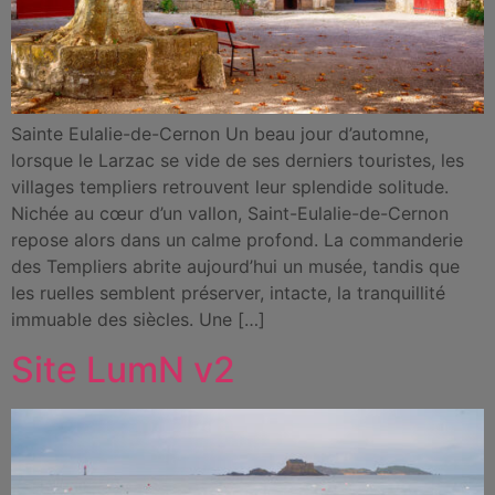
Sainte Eulalie-de-Cernon Un beau jour d’automne,
lorsque le Larzac se vide de ses derniers touristes, les
villages templiers retrouvent leur splendide solitude.
Nichée au cœur d’un vallon, Saint-Eulalie-de-Cernon
repose alors dans un calme profond. La commanderie
des Templiers abrite aujourd’hui un musée, tandis que
les ruelles semblent préserver, intacte, la tranquillité
immuable des siècles. Une […]
Site LumN v2